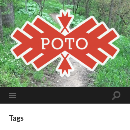
Poto
MBA
Toggle
Toggle
search
mobile
field
menu
Tags